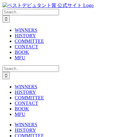
Skip
to
Search
content
for:
WINNERS
HISTORY
COMMITTEE
CONTACT
BOOK
MFU
Search
for:
WINNERS
HISTORY
COMMITTEE
CONTACT
BOOK
MFU
WINNERS
HISTORY
COMMITTEE