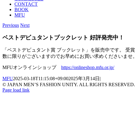
CONTACT
BOOK
MFU
Previous
Next
ベストデビュタントブックレット 好評発売中！
「ベストデビュタント賞 ブックレット」を販売中です。 受
数に限りがございますのでお早めにお買い求めくださいませ
MFUオンラインショップ
https://onlineshop.mfu.or.jp/
MFU
2025-03-18T11:15:08+09:00
2025年3月14日
|
© JAPAN MEN’S FASHION UNITY. ALL RIGHTS RESERVED.
MFU
X
Facebook
Instagram
Page load link
Go
ブ
to
ロ
Top
グ